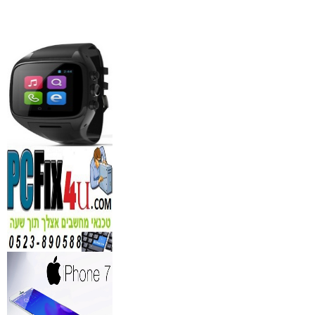
מידע נוסף
סדנאות אלכוהול - ערב גיבו
לחברות
₪
150
מידע נוסף
נגן DVD קורא DIVX עם 
מבית PIONEER
החל מ- 349
₪
מידע נוסף
מברשות איפור מיקצועי למ
₪
349
מידע נוסף
מעגל ריסים חשמלי
₪
40
מידע נוסף