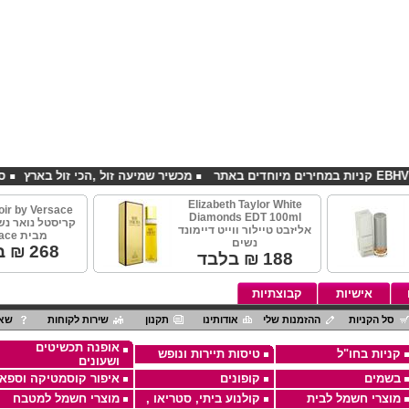
מכשיר שמיעה זול ,הכי זול בארץ
סדנאות א
Elizabeth Taylor White
oir by Versace
Diamonds EDT 100ml
אליזבט טיילור ווייט דיימונד
מבית Versace
נשים
268
₪ ב
188
₪ בלבד
אישיות
קבוצתיות
סל הקניות
ההזמנות שלי
אודותינו
תקנון
שירות לקוחות
שאל
אופנה תכשיטים
קניות בחו"ל
טיסות תיירות ונופש
ושעונים
בשמים
קופונים
איפור קוסמטיקה וספא
מוצרי חשמל לבית
קולנוע ביתי, סטריאו ,
מוצרי חשמל למטבח