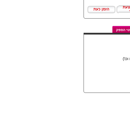
צעת
הזמן כעת
י הספק
ו')