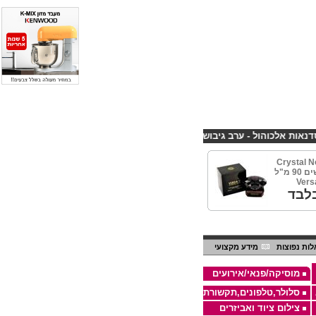
לכוהול - ערב גיבוש לחברות
קורס פליירינג הנחה 10% לנרשמים דרך אתר CHEAPSHOP
Crystal N
קריסטל נואר נשים 90 מ"ל
לבד
ות נפוצות
מידע מקצועי
מוסיקה/פנאי/אירועים
סלולר,טלפונים,תקשורת
צילום ציוד ואביזרים