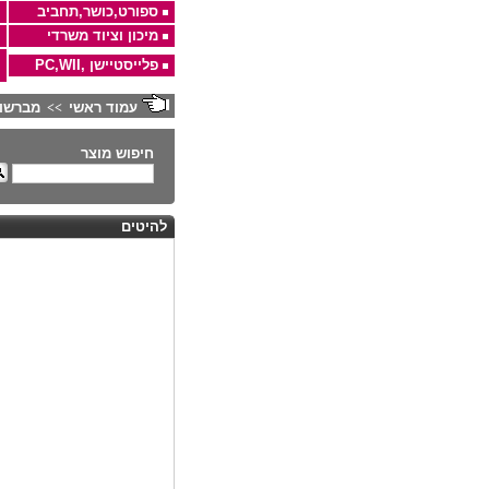
ספורט,כושר,תחביב
מיכון וציוד משרדי
פלייסטיישן ,PC,WII
עמוד ראשי
מברשות
>>
חיפוש מוצר
להיטים