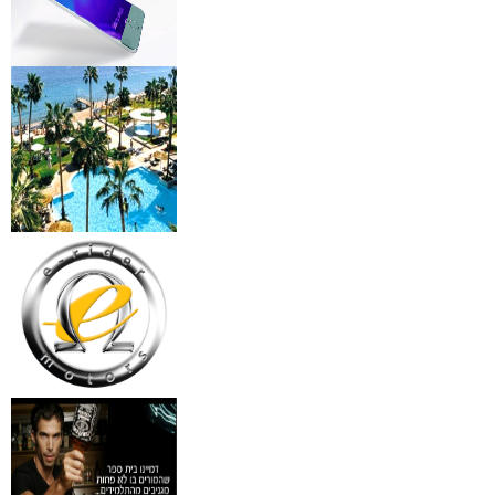
מצלמות אינפרא
₪
499
מידע נוסף
18 מברשות למאפרים + נרת
ג'מס אדום מעור
₪
720
מידע נוסף
פינצטה לד מאירה
₪
30
מידע נוסף
איסי מיאקי לגבר issey
Pour Homme125ML by I
₪
285
מידע נוסף