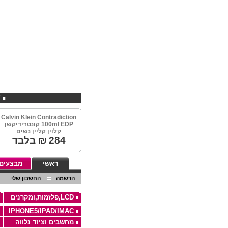
EBHV קניות במחירים מיוחדים באתר
Calvin Klein Contradiction
100ml EDP קונטרידיקשן
קלוין קליין נשים
284
₪ בלבד
ראשי
מבצעים
הרשמה
החשבון שלי
LCD,פלזמות,ומקרנים
IPHONE5/IPAD/IMAC
מחשבים וציוד נלווה