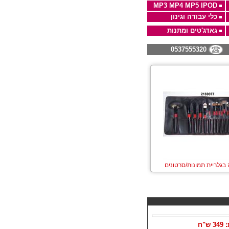
MP3 MP4 MP5 IPOD
כלי עבודה וגינון
גאדג'טים ומתנות
0537555320
 בגלריית תמונות/סרטונים
:
349
ש"ח