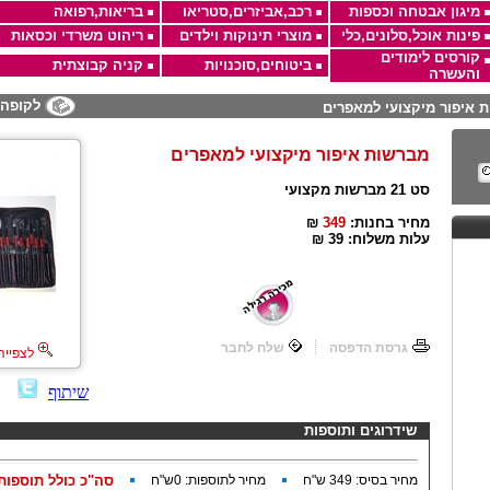
מיגון אבטחה וכספות
רכב,אביזרים,סטריאו
בריאות,רפואה
פינות אוכל,סלונים,כלי
מוצרי תינוקות וילדים
ריהוט משרדי וכסאות
קורסים לימודים
ביטוחים,סוכנויות
קניה קבוצתית
והעשרה
לקופה
 איפור מיקצועי למאפרים
מברשות איפור מיקצועי למאפרים
סט 21 מברשות מקצועי
מחיר בחנות:
349
₪
עלות משלוח:
₪ 39
גרסת הדפסה
שלח לחבר
לצפייה
שיתוף
שידרוגים ותוספות
מחיר בסיס:
349
ש"ח
מחיר לתוספות:
0
ש"ח
סה"כ כולל תוספות