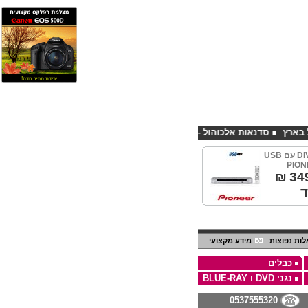
סדנאות אלכוהול - ערב גיבוש לחברות
קורס פליירינג הנחה 10% לנרשמים דרך אתר CHEAPSHOP
נגן DVD קורא DIVX עם USB
₪
ות נפוצות
מידע מקצועי
כבלים
נגני DVD ו BLUE-RAY
0537555320