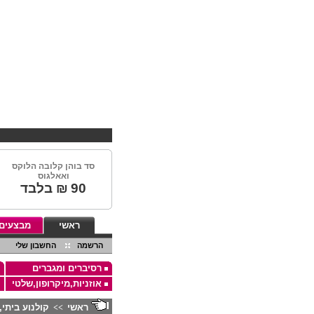
סד בוהן קלובה הלוקס
ואאלגוס
90
₪ בלבד
ראשי
מבצעים
הרשמה
החשבון שלי
רסיברים ומגברים
אוזניות,מיקרופון,שלטי
ראשי
קולנוע ביתי, ס
>>