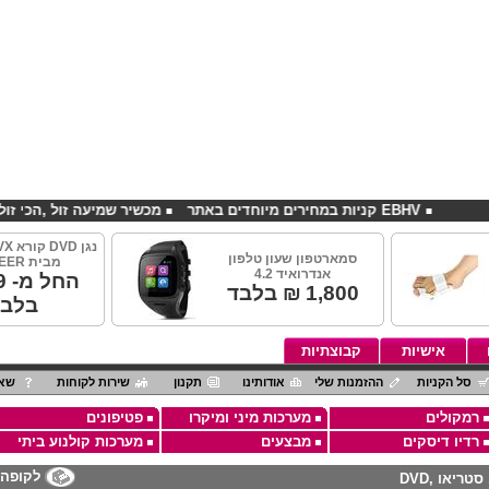
EBHV קניות במחירים מיוחדים באתר
מכשיר שמיעה זול ,הכי זול בארץ
סמארטפון שעון טלפון
מבית PIONEER
אנדרואיד 4.2
החל מ- 349
1,800
₪ בלבד
בלבד
אישיות
קבוצתיות
סל הקניות
ההזמנות שלי
אודותינו
תקנון
שירות לקוחות
שאל
רמקולים
מערכות מיני ומיקרו
פטיפונים
רדיו דיסקים
מבצעים
מערכות קולנוע ביתי
לקופה
טריאו ,DVD