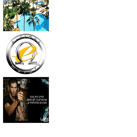
מידע נוסף
18 מברשות למאפרים + נרת
ג'מס אדום מעור
₪
720
מידע נוסף
פינצטה לד מאירה
₪
30
מידע נוסף
איסי מיאקי לגבר issey
Pour Homme125ML by I
₪
285
מידע נוסף