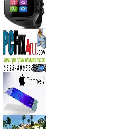
₪
150
מידע נוסף
נגן DVD קורא DIVX עם 
מבית PIONEER
החל מ- 349
₪
מידע נוסף
מברשות איפור מיקצועי למ
₪
349
מידע נוסף
מעגל ריסים חשמלי
₪
40
מידע נוסף
מצלמות אינפרא
₪
499